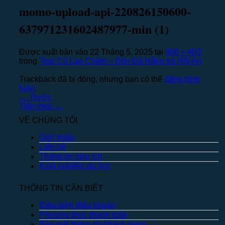
momo-upload-api-220826150600-
637971231602487977-min (1)
Được xuất bản vào
22 Tháng 5, 2025
tại
800 × 400
trong
Tour Cù Lao Chàm – Đón Đà Nẵng trả Hội An
Trackback đã bị đóng, nhưng bạn có thể
đăng bình
luận
.
←
Trước
Tiếp theo
→
VỀ CHÚNG TÔI
Giới thiệu
Liên hệ
Thông tin hữu ích
Kinh nghiệm du lịch
THÔNG TIN CẦN BIẾT
Điều kiện điều khoản
Phương thức thanh toán
Bảo mật thông tin khách hàng