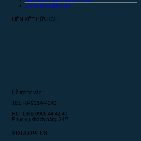
Chính sách quy định
LIÊN KẾT HỮU ÍCH
Hỗ trợ tư vấn
TEL +84906444240
HOTLINE 0906.44.42.40
Phục vụ khách hàng 24/7
FOLLOW US