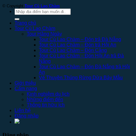
© Copyright
Tour Cù Lao Chàm
Tìm
kiếm:
Trang chủ
Tour Cù Lao Chàm
Tour Hằng Ngày
Tour Cù Lao Chàm – Đón trả Đà Nẵng
Tour Cù Lao Chàm – Đón trả Hội An
Tour Cù Lao Chàm – Đón Cảng
Tour Cù Lao Chàm – Đón Hội An trả Đà
Nẵng
Tour Cù Lao Chàm – Đón Đà Nẵng trả Hội
An
Vé Thuyền Thúng Rừng Dừa Bảy Mẫu
Giới thiệu
Cẩm nang
Kinh nghiệm du lịch
Những điểm đến
Thông tin hữu ích
Liên hệ
Đăng nhập
Đăng nhập