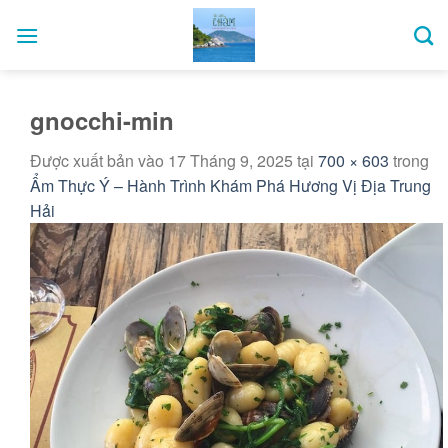
Bỏ
qua
nội
dung
gnocchi-min
Được xuất bản vào
17 Tháng 9, 2025
tại
700 × 603
trong
Ẩm Thực Ý – Hành Trình Khám Phá Hương Vị Địa Trung
Hải