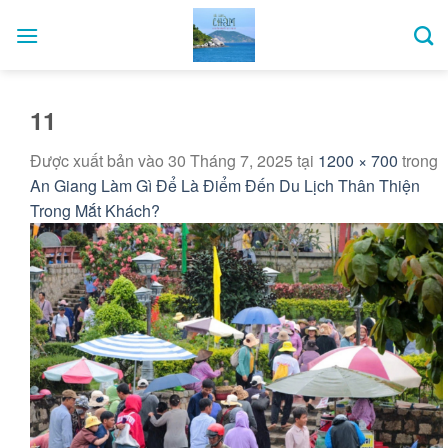
Bỏ
qua
nội
dung
11
Được xuất bản vào
30 Tháng 7, 2025
tại
1200 × 700
trong
An Giang Làm Gì Để Là Điểm Đến Du Lịch Thân Thiện
Trong Mắt Khách?