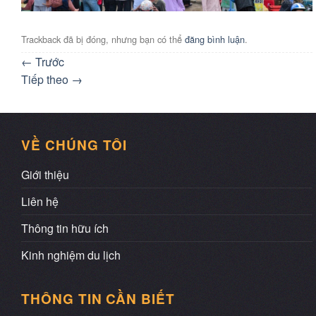
Trackback đã bị đóng, nhưng bạn có thể
đăng bình luận
.
←
Trước
Tiếp theo
→
VỀ CHÚNG TÔI
Giới thiệu
Liên hệ
Thông tin hữu ích
Kinh nghiệm du lịch
THÔNG TIN CẦN BIẾT