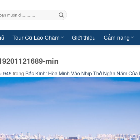
hủ
Tour Cù Lao Chàm
Giới thiệu
Cẩm nang
19201121689-min
× 945
trong
Bắc Kinh: Hòa Mình Vào Nhịp Thở Ngàn Năm Của 