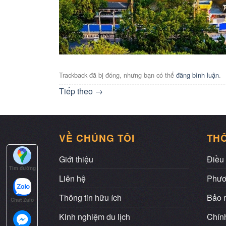
Trackback đã bị đóng, nhưng bạn có thể
đăng bình luận
.
Tiếp theo
→
VỀ CHÚNG TÔI
THÔ
Giới thiệu
Điều 
Tìm đường
Liên hệ
Phươ
Thông tin hữu ích
Bảo m
Chat Zalo
Kinh nghiệm du lịch
Chính