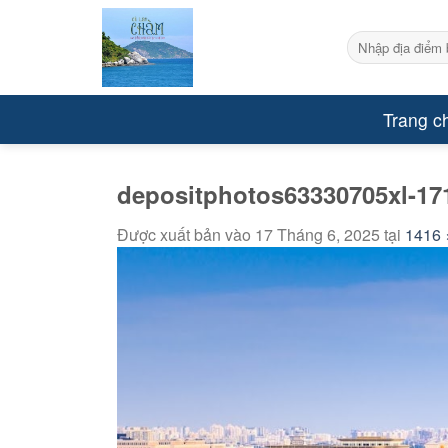
Bỏ
qua
Tìm
kiếm:
nội
dung
Trang c
depositphotos63330705xl-17
Được xuất bản vào
17 Tháng 6, 2025
tại
1416 