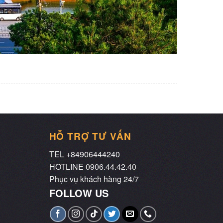
HỖ TRỢ TƯ VẤN
TEL +84906444240
HOTLINE 0906.44.42.40
Phục vụ khách hàng 24/7
FOLLOW US