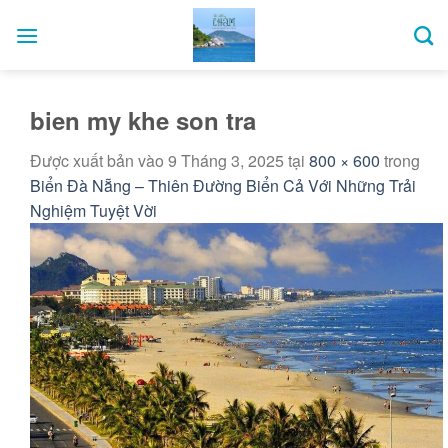
Bỏ
qua
nội
dung
bien my khe son tra
Được xuất bản vào
9 Tháng 3, 2025
tại
800 × 600
trong
Biển Đà Nẵng – Thiên Đường Biển Cả Với Những Trải
Nghiệm Tuyệt Vời