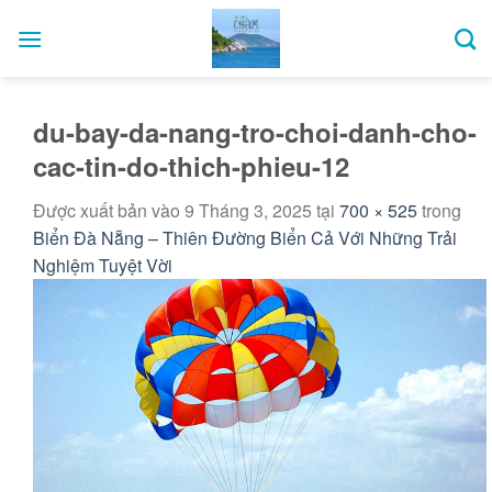
Bỏ
qua
nội
dung
du-bay-da-nang-tro-choi-danh-cho-
cac-tin-do-thich-phieu-12
Được xuất bản vào
9 Tháng 3, 2025
tại
700 × 525
trong
Biển Đà Nẵng – Thiên Đường Biển Cả Với Những Trải
Nghiệm Tuyệt Vời