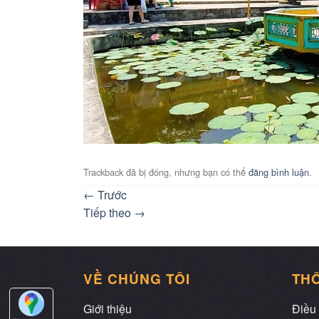
Trackback đã bị đóng, nhưng bạn có thể
đăng bình luận
.
←
Trước
Tiếp theo
→
VỀ CHÚNG TÔI
THÔ
Giới thiệu
Điều 