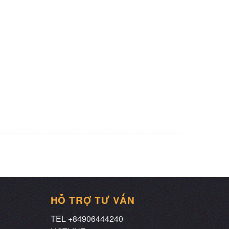
HỖ TRỢ TƯ VẤN
TEL +84906444240