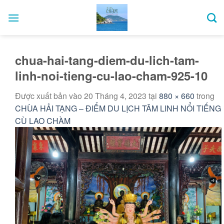
Bỏ
qua
nội
dung
chua-hai-tang-diem-du-lich-tam-
linh-noi-tieng-cu-lao-cham-925-10
Được xuất bản vào
20 Tháng 4, 2023
tại
880 × 660
trong
CHÙA HẢI TẠNG – ĐIỂM DU LỊCH TÂM LINH NỔI TIẾNG
CÙ LAO CHÀM