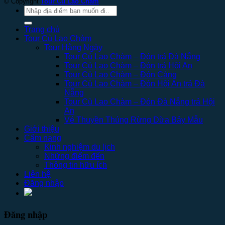
© Copyright
Tour Cù Lao Chàm
Tìm
kiếm:
Trang chủ
Tour Cù Lao Chàm
Tour Hằng Ngày
Tour Cù Lao Chàm – Đón trả Đà Nẵng
Tour Cù Lao Chàm – Đón trả Hội An
Tour Cù Lao Chàm – Đón Cảng
Tour Cù Lao Chàm – Đón Hội An trả Đà
Nẵng
Tour Cù Lao Chàm – Đón Đà Nẵng trả Hội
An
Vé Thuyền Thúng Rừng Dừa Bảy Mẫu
Giới thiệu
Cẩm nang
Kinh nghiệm du lịch
Những điểm đến
Thông tin hữu ích
Liên hệ
Đăng nhập
Đăng nhập