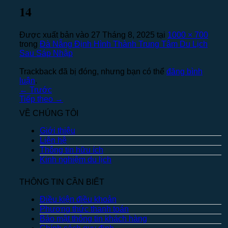
14
Được xuất bản vào
27 Tháng 8, 2025
tại
1000 × 700
trong
Đà Nẵng Định Hình Thành Trung Tâm Du Lịch
Sau Sáp Nhập
Trackback đã bị đóng, nhưng bạn có thể
đăng bình
luận
.
←
Trước
Tiếp theo
→
VỀ CHÚNG TÔI
Giới thiệu
Liên hệ
Thông tin hữu ích
Kinh nghiệm du lịch
THÔNG TIN CẦN BIẾT
Điều kiện điều khoản
Phương thức thanh toán
Bảo mật thông tin khách hàng