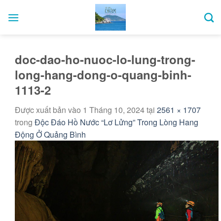
Bỏ
qua
nội
dung
doc-dao-ho-nuoc-lo-lung-trong-
long-hang-dong-o-quang-binh-
1113-2
Được xuất bản vào
1 Tháng 10, 2024
tại
2561 × 1707
trong
Độc Đáo Hồ Nước “Lơ Lửng” Trong Lòng Hang
Động Ở Quảng Bình