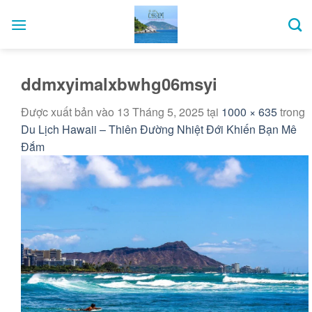
Bỏ
qua
nội
dung
ddmxyimalxbwhg06msyi
Được xuất bản vào
13 Tháng 5, 2025
tại
1000 × 635
trong
Du Lịch Hawaii – Thiên Đường Nhiệt Đới Khiến Bạn Mê
Đắm