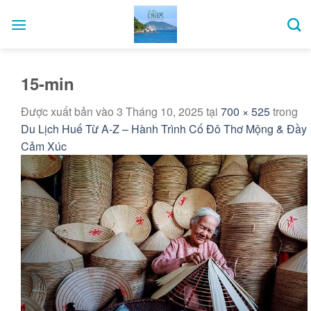
Bỏ
qua
nội
dung
15-min
Được xuất bản vào
3 Tháng 10, 2025
tại
700 × 525
trong
Du Lịch Huế Từ A-Z – Hành Trình Cố Đô Thơ Mộng & Đầy
Cảm Xúc