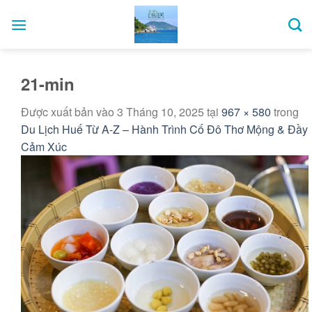
Bỏ
qua
nội
dung
21-min
Được xuất bản vào
3 Tháng 10, 2025
tại
967 × 580
trong
Du Lịch Huế Từ A-Z – Hành Trình Cố Đô Thơ Mộng & Đầy
Cảm Xúc