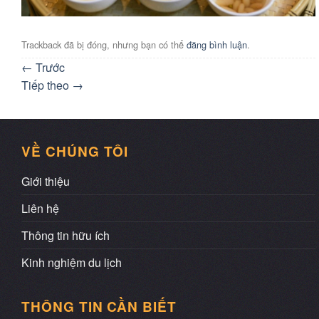
Trackback đã bị đóng, nhưng bạn có thể
đăng bình luận
.
←
Trước
Tiếp theo
→
VỀ CHÚNG TÔI
Giới thiệu
Liên hệ
Thông tin hữu ích
Kinh nghiệm du lịch
THÔNG TIN CẦN BIẾT