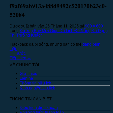
f9af69ab913a488d9492c520170b23c0-
52084
Được xuất bản vào
26 Tháng 11, 2025
tại
900 × 600
trong
Đường Bay Mới Giúp Du Lịch Đà Nẵng Đa Dạng
Thị Trường Khách
Trackback đã bị đóng, nhưng bạn có thể
đăng bình
luận
.
←
Trước
Tiếp theo
→
VỀ CHÚNG TÔI
Giới thiệu
Liên hệ
Thông tin hữu ích
Kinh nghiệm du lịch
THÔNG TIN CẦN BIẾT
Điều kiện điều khoản
Phương thức thanh toán