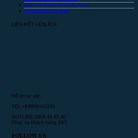
Bảo mật thông tin khách hàng
Chính sách quy định
LIÊN KẾT HỮU ÍCH
Hỗ trợ tư vấn
TEL +84906444240
HOTLINE 0906.44.42.40
Phục vụ khách hàng 24/7
FOLLOW US