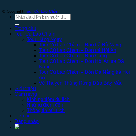
© Copyright
Tour Cù Lao Chàm
Tìm
kiếm:
Trang chủ
Tour Cù Lao Chàm
Tour Hằng Ngày
Tour Cù Lao Chàm – Đón trả Đà Nẵng
Tour Cù Lao Chàm – Đón trả Hội An
Tour Cù Lao Chàm – Đón Cảng
Tour Cù Lao Chàm – Đón Hội An trả Đà
Nẵng
Tour Cù Lao Chàm – Đón Đà Nẵng trả Hội
An
Vé Thuyền Thúng Rừng Dừa Bảy Mẫu
Giới thiệu
Cẩm nang
Kinh nghiệm du lịch
Những điểm đến
Thông tin hữu ích
Liên hệ
Đăng nhập