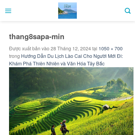
Bỏ
qua
nội
dung
thang8sapa-min
Được xuất bản vào
28 Tháng 12, 2024
tại
1050 × 700
trong
Hướng Dẫn Du Lịch Lào Cai Cho Người Mới Đi:
Khám Phá Thiên Nhiên và Văn Hóa Tây Bắc