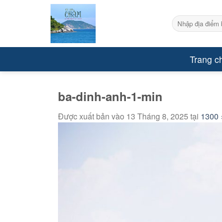
Bỏ
qua
Tìm
kiếm:
nội
dung
Trang c
ba-dinh-anh-1-min
Được xuất bản vào
13 Tháng 8, 2025
tại
1300 