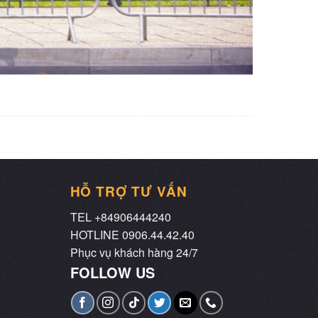
HỖ TRỢ TƯ VẤN
TEL +84906444240
HOTLINE 0906.44.42.40
Phục vụ khách hàng 24/7
FOLLOW US