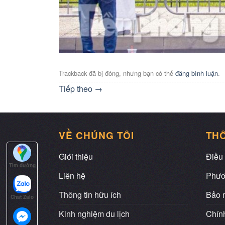
Trackback đã bị đóng, nhưng bạn có thể
đăng bình luận
.
Tiếp theo
→
VỀ CHÚNG TÔI
THÔ
Giới thiệu
Điều 
Tìm đường
Liên hệ
Phươ
Thông tin hữu ích
Bảo m
Chat Zalo
Kinh nghiệm du lịch
Chính