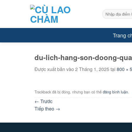
Bỏ
qua
Tìm
kiếm:
nội
dung
Trang c
du-lich-hang-son-doong-qua
Được xuất bản vào
2 Tháng 1, 2025
tại
800 × 
Trackback đã bị đóng, nhưng bạn có thể
đăng bình luận
.
←
Trước
Tiếp theo
→