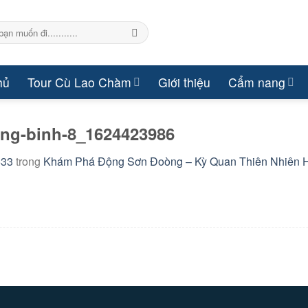
hủ
Tour Cù Lao Chàm
Giới thiệu
Cẩm nang
ng-binh-8_1624423986
533
trong
Khám Phá Động Sơn Đoòng – Kỳ Quan Thiên Nhiên 