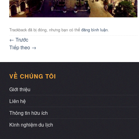
Trackback đã bị đóng, nhưng bạn có thể
đăng bình luận
.
←
Trước
Tiếp theo
→
VỀ CHÚNG TÔI
Giới thiệu
Liên hệ
Thông tin hữu ích
Kinh nghiệm du lịch