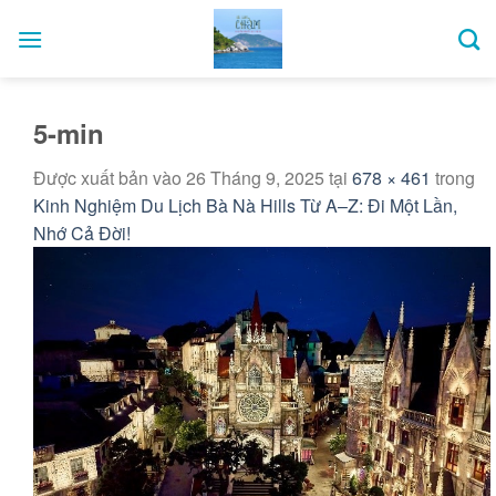
Bỏ
qua
nội
dung
5-min
Được xuất bản vào
26 Tháng 9, 2025
tại
678 × 461
trong
Kinh Nghiệm Du Lịch Bà Nà Hills Từ A–Z: Đi Một Lần,
Nhớ Cả Đời!