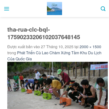
Bỏ
qua
nội
dung
tha-rua-clc-bql-
17590233206102037648145
Được xuất bản vào
27 Tháng 10, 2025
tại
2000 × 1500
trong
Phát Triển Cù Lao Chàm Xứng Tầm Khu Du Lịch
Của Quốc Gia