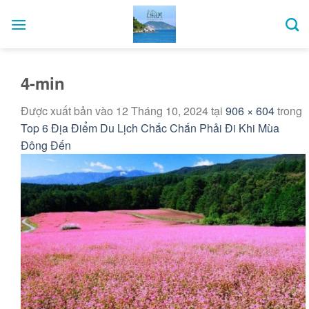
Bỏ
qua
nội
dung
4-min
Được xuất bản vào
12 Tháng 10, 2024
tại
906 × 604
trong
Top 6 Địa Điểm Du Lịch Chắc Chắn Phải Đi Khi Mùa
Đông Đến