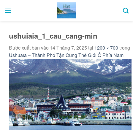
Bỏ
qua
nội
dung
ushuiaia_1_cau_cang-min
Được xuất bản vào
14 Tháng 7, 2025
tại
1200 × 700
trong
Ushuaia – Thành Phố Tận Cùng Thế Giới Ở Phía Nam