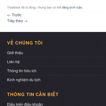
Trackback đã bị đóng, nhưng bạn có thể
đăng bình luận
.
←
Trước
Tiếp theo
→
VỀ CHÚNG TÔI
Giới thiệu
Liên hệ
Thông tin hữu ích
Kinh nghiệm du lịch
THÔNG TIN CẦN BIẾT
Điều kiện điều khoản