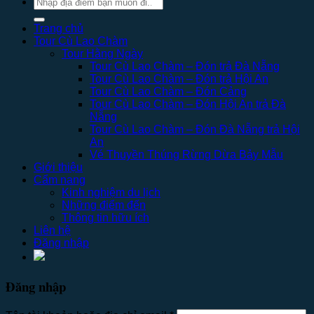
Tìm
kiếm:
Trang chủ
Tour Cù Lao Chàm
Tour Hằng Ngày
Tour Cù Lao Chàm – Đón trả Đà Nẵng
Tour Cù Lao Chàm – Đón trả Hội An
Tour Cù Lao Chàm – Đón Cảng
Tour Cù Lao Chàm – Đón Hội An trả Đà
Nẵng
Tour Cù Lao Chàm – Đón Đà Nẵng trả Hội
An
Vé Thuyền Thúng Rừng Dừa Bảy Mẫu
Giới thiệu
Cẩm nang
Kinh nghiệm du lịch
Những điểm đến
Thông tin hữu ích
Liên hệ
Đăng nhập
Đăng nhập