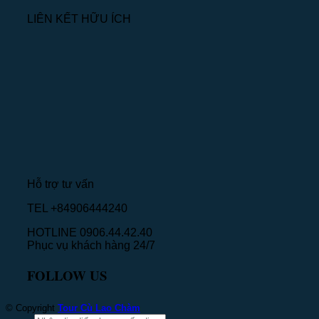
LIÊN KẾT HỮU ÍCH
Hỗ trợ tư vấn
TEL +84906444240
HOTLINE 0906.44.42.40
Phục vụ khách hàng 24/7
FOLLOW US
© Copyright
Tour Cù Lao Chàm