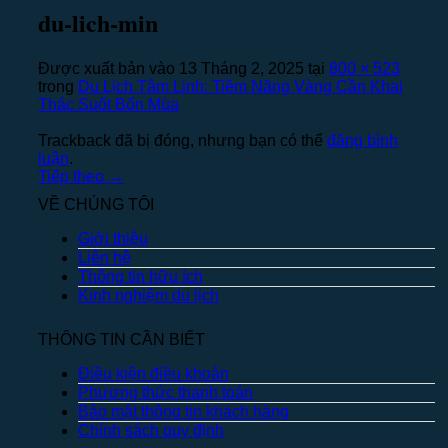
du-lich-min
Được xuất bản vào
13 Tháng 2, 2025
tại
800 × 523
trong
Du Lịch Tâm Linh: Tiềm Năng Vàng Cần Khai
Thác Suốt Bốn Mùa
Trackback đã bị đóng, nhưng bạn có thể
đăng bình
luận
.
Tiếp theo
→
VỀ CHÚNG TÔI
Giới thiệu
Liên hệ
Thông tin hữu ích
Kinh nghiệm du lịch
THÔNG TIN CẦN BIẾT
Điều kiện điều khoản
Phương thức thanh toán
Bảo mật thông tin khách hàng
Chính sách quy định