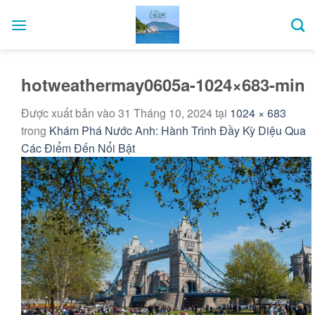
Bỏ
qua
nội
dung
hotweathermay0605a-1024×683-min
Được xuất bản vào
31 Tháng 10, 2024
tại
1024 × 683
trong
Khám Phá Nước Anh: Hành Trình Đầy Kỳ Diệu Qua
Các Điểm Đến Nổi Bật