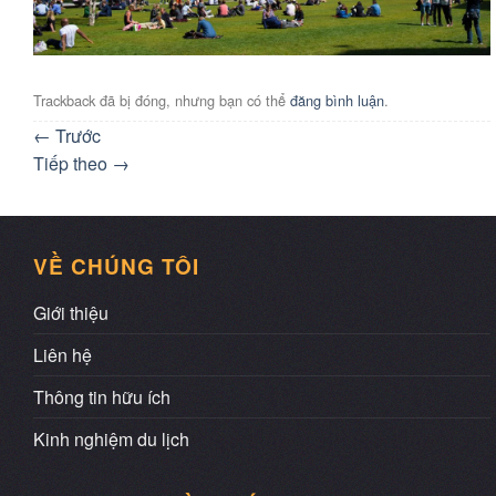
Trackback đã bị đóng, nhưng bạn có thể
đăng bình luận
.
←
Trước
Tiếp theo
→
VỀ CHÚNG TÔI
Giới thiệu
Liên hệ
Thông tin hữu ích
Kinh nghiệm du lịch