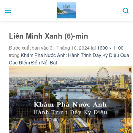
Bỏ
qua
nội
dung
Liên Minh Xanh (6)-min
Được xuất bản vào
31 Tháng 10, 2024
tại
1600 × 1100
trong
Khám Phá Nước Anh: Hành Trình Đầy Kỳ Diệu Qua
Các Điểm Đến Nổi Bật