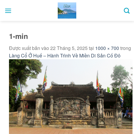
Bỏ
qua
nội
dung
1-min
Được xuất bản vào
22 Tháng 5, 2025
tại
1000 × 700
trong
Làng Cổ Ở Huế – Hành Trình Về Miền Di Sản Cố Đô